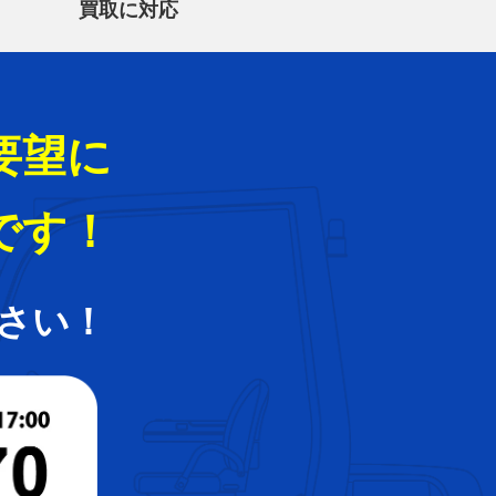
買取に対応
要望に
です！
さい！