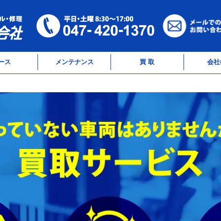
ース
メンテナンス
買 取
会社