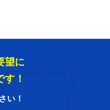
要望に
です！
さい！