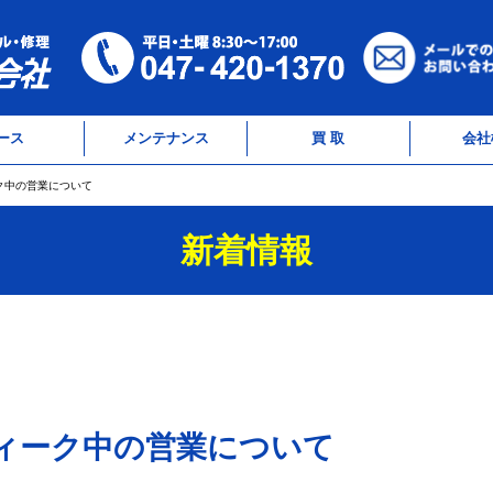
ース
メンテナンス
買 取
会社
ク中の営業について
新着情報
ィーク中の営業について