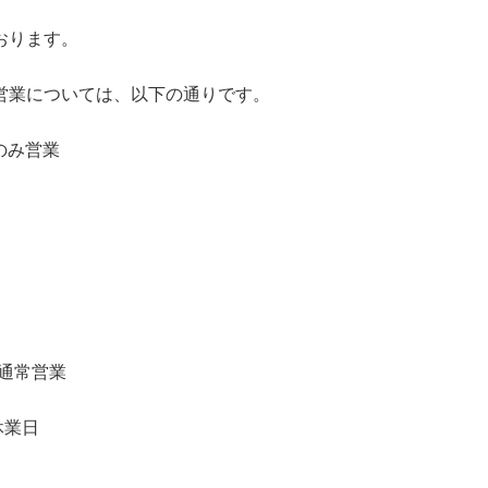
おります。
営業については、以下の通りです。
のみ営業
）通常営業
休業日